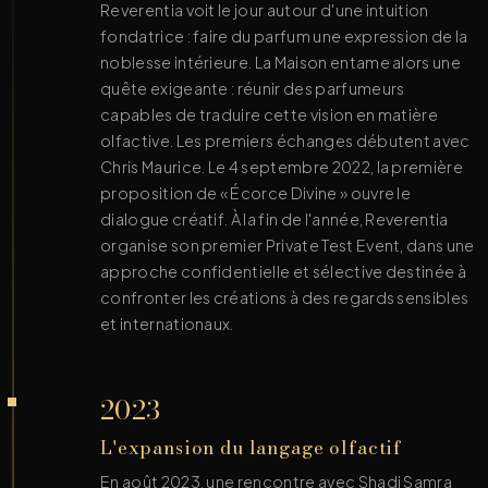
Reverentia voit le jour autour d'une intuition
fondatrice : faire du parfum une expression de la
noblesse intérieure. La Maison entame alors une
quête exigeante : réunir des parfumeurs
capables de traduire cette vision en matière
olfactive. Les premiers échanges débutent avec
Chris Maurice. Le 4 septembre 2022, la première
proposition de « Écorce Divine » ouvre le
dialogue créatif. À la fin de l'année, Reverentia
organise son premier Private Test Event, dans une
approche confidentielle et sélective destinée à
confronter les créations à des regards sensibles
et internationaux.
2023
L'expansion du langage olfactif
En août 2023, une rencontre avec Shadi Samra